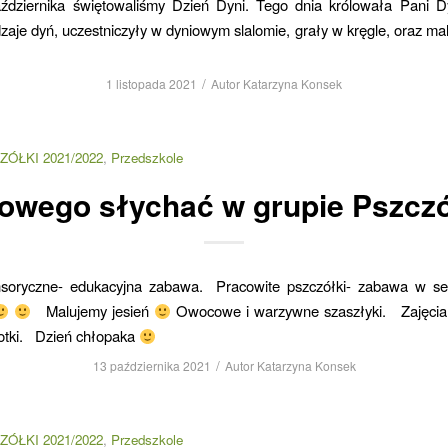
ździernika świętowaliśmy Dzień Dyni. Tego dnia królowała Pani Dy
zaje dyń, uczestniczyły w dyniowym slalomie, grały w kręgle, oraz m
/
1 listopada 2021
Autor
Katarzyna Konsek
ZÓŁKI 2021/2022
,
Przedszkole
owego słychać w grupie Pszczó
nsoryczne- edukacyjna zabawa. Pracowite pszczółki- zabawa w s
Malujemy jesień
Owocowe i warzywne szaszłyki. Zajęcia 
otki. Dzień chłopaka
/
13 października 2021
Autor
Katarzyna Konsek
ZÓŁKI 2021/2022
,
Przedszkole