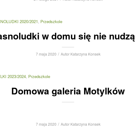
NOLUDKI 2020/2021
,
Przedszkole
asnoludki w domu się nie nudzą !
/
7 maja 2020
Autor
Katarzyna Konsek
LKI 2023/2024
,
Przedszkole
Domowa galeria Motylków
/
7 maja 2020
Autor
Katarzyna Konsek