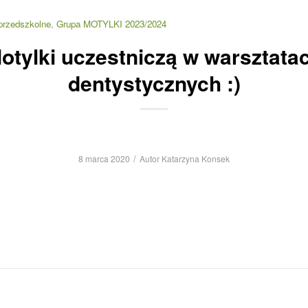
przedszkolne
,
Grupa MOTYLKI 2023/2024
otylki uczestniczą w warsztata
dentystycznych :)
/
8 marca 2020
Autor
Katarzyna Konsek