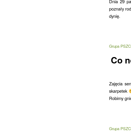
Dnia 29 pa
poznały rod
dynię.
Grupa PSZC
Co n
Zajęcia se
skarpetek
Robimy gni
Grupa PSZC