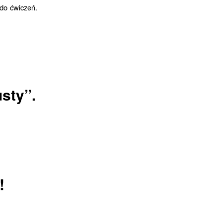
do ćwiczeń.
sty”.
!