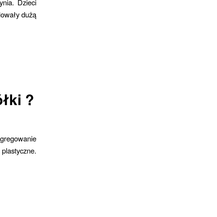
nia. Dzieci
alowały dużą
łki ?
egregowanie
plastyczne.