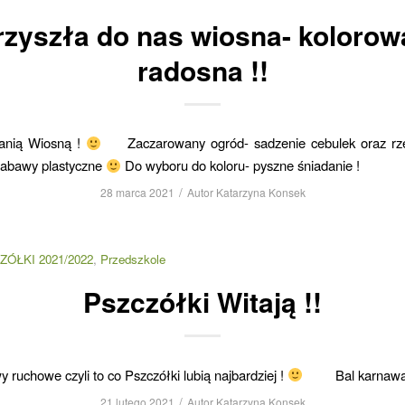
rzyszła do nas wiosna- kolorowa
radosna !!
anią Wiosną !
Zaczarowany ogród- sadzenie cebulek oraz r
abawy plastyczne
Do wyboru do koloru- pyszne śniadanie !
/
28 marca 2021
Autor
Katarzyna Konsek
ZÓŁKI 2021/2022
,
Przedszkole
Pszczółki Witają !!
y ruchowe czyli to co Pszczółki lubią najbardziej !
Bal karnawa
/
21 lutego 2021
Autor
Katarzyna Konsek