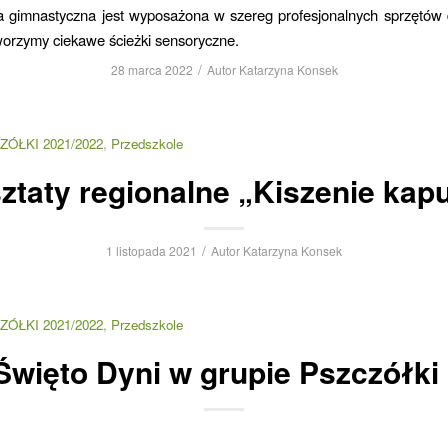
a gimnastyczna jest wyposażona w szereg profesjonalnych sprzętów 
worzymy ciekawe ścieżki sensoryczne.
/
28 marca 2022
Autor
Katarzyna Konsek
ZÓŁKI 2021/2022
,
Przedszkole
ztaty regionalne „Kiszenie kapu
/
1 listopada 2021
Autor
Katarzyna Konsek
ZÓŁKI 2021/2022
,
Przedszkole
Święto Dyni w grupie Pszczółki 