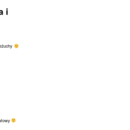
 i
zeżuchy
łowy