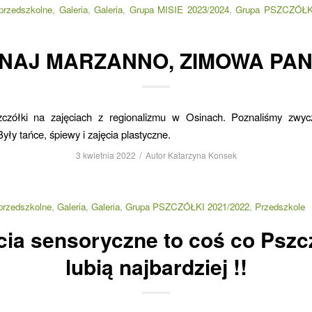
 przedszkolne
,
Galeria
,
Galeria
,
Grupa MISIE 2023/2024
,
Grupa PSZCZÓŁKI
NAJ MARZANNO, ZIMOWA PAN
zczółki na zajęciach z regionalizmu w Osinach. Poznaliśmy zwycz
yły tańce, śpiewy i zajęcia plastyczne.
/
3 kwietnia 2022
Autor
Katarzyna Konsek
przedszkolne
,
Galeria
,
Galeria
,
Grupa PSZCZÓŁKI 2021/2022
,
Przedszkole
cia sensoryczne to coś co Pszc
lubią najbardziej !!