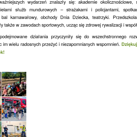
ażniejszych wydarzeń znalazły się: akademie okolicznościowe, 
cielami służb mundurowych – strażakami i policjantami, spotk
 bal karnawałowy, obchody Dnia Dziecka, teatrzyki. Przedszkola
ły także w zawodach sportowych, ucząc się zdrowej rywalizacji i współ
podejmowane działania przyczyniły się do wszechstronnego rozw
ąc im wielu radosnych przeżyć i niezapomnianych wspomnień.
Dzięku
ok!