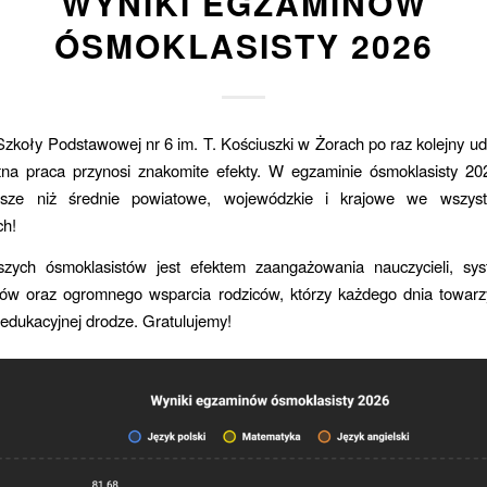
WYNIKI EGZAMINÓW
ÓSMOKLASISTY 2026
zkoły Podstawowej nr 6 im. T. Kościuszki w Żorach po raz kolejny ud
na praca przynosi znakomite efekty. W egzaminie ósmoklasisty 202
ższe niż średnie powiatowe, wojewódzkie i krajowe we wszystk
ch!
zych ósmoklasistów jest efektem zaangażowania nauczycieli, sys
iów oraz ogromnego wsparcia rodziców, którzy każdego dnia towar
edukacyjnej drodze. Gratulujemy!