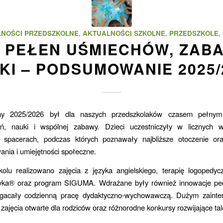
NOŚCI PRZEDSZKOLNE
,
AKTUALNOŚCI SZKOLNE
,
PRZEDSZKOLE
,
 PEŁEN UŚMIECHÓW, ZABA
KI – PODSUMOWANIE 2025/
ny 2025/2026 był dla naszych przedszkolaków czasem pełnym
ń, nauki i wspólnej zabawy. Dzieci uczestniczyły w licznych w
i spacerach, podczas których poznawały najbliższe otoczenie ora
ania i umiejętności społeczne.
olu realizowano zajęcia z języka angielskiego, terapię logopedycz
yka® oraz program SIGUMA. Wdrażane były również innowacje pe
gacały codzienną pracę dydaktyczno-wychowawczą. Dużym zaint
ę zajęcia otwarte dla rodziców oraz różnorodne konkursy rozwijające tale