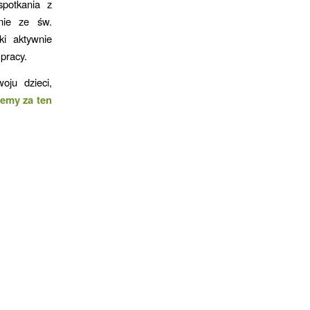
spotkania z
anie ze św.
ki aktywnie
pracy.
oju dzieci,
jemy za ten