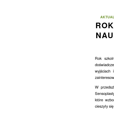
AKTUAL
ROK
NAU
Rok szkol
doświadcze
wyjściach 
zainteresow
W przedszk
Sensoplast
które wzbo
cieszyły si