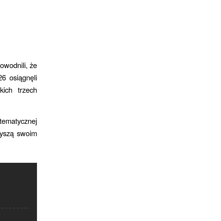
owodnili, że
6 osiągnęli
ich trzech
tematycznej
zyszą swoim