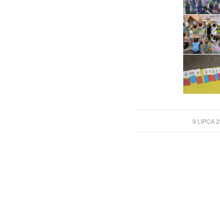
/
9 LIPCA 