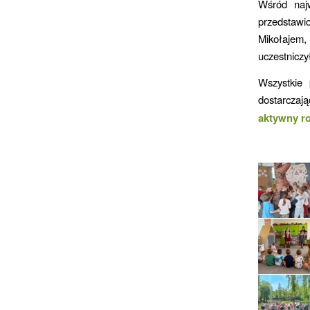
Wśród najw
przedstawi
Mikołajem,
uczestniczy
Wszystkie 
dostarczaj
aktywny r