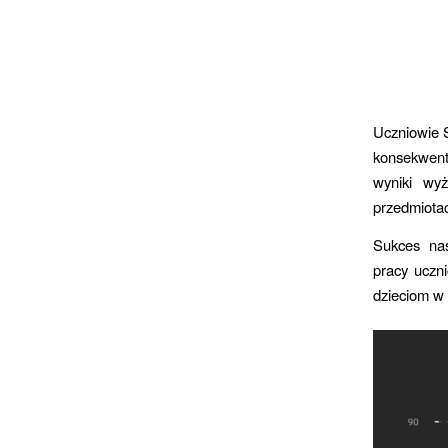
Uczniowie S
konsekwent
wyniki wy
przedmiota
Sukces nas
pracy uczn
dzieciom w 