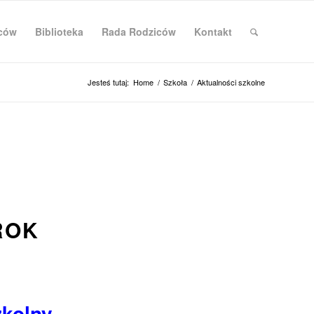
iców
Biblioteka
Rada Rodziców
Kontakt
Jesteś tutaj:
Home
/
Szkoła
/
Aktualności szkolne
ROK
kolny