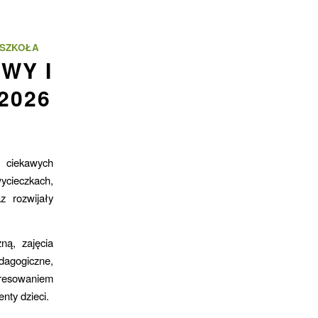
SZKOŁA
WY I
2026
 ciekawych
ycieczkach,
z rozwijały
ną, zajęcia
dagogiczne,
eresowaniem
nty dzieci.