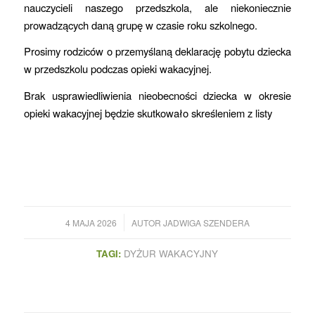
nauczycieli naszego przedszkola, ale niekoniecznie
prowadzących daną grupę w czasie roku szkolnego.
Prosimy rodziców o przemyślaną deklarację pobytu dziecka
w przedszkolu podczas opieki wakacyjnej.
Brak usprawiedliwienia nieobecności dziecka w okresie
opieki wakacyjnej będzie skutkowało skreśleniem z listy
/
4 MAJA 2026
AUTOR
JADWIGA SZENDERA
TAGI:
DYŻUR WAKACYJNY