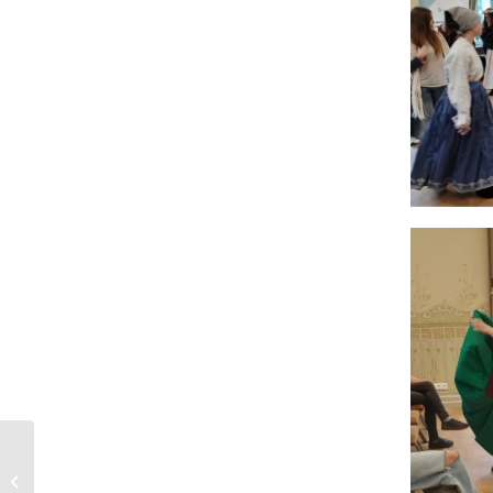
Projekt edukacyjny
„Odkrywcy i Nobliści”