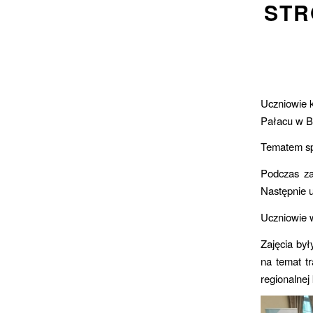
STR
Uczniowie k
Pałacu w B
Tematem spo
Podczas za
Następnie u
Uczniowie w
Zajęcia był
na temat tr
regionalnej