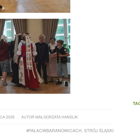
TAG
CA 2026
AUTOR
MAŁGORZATA HANSLIK
#PAŁACWBARANOWICACH
,
STRÓJ ŚLĄSKI