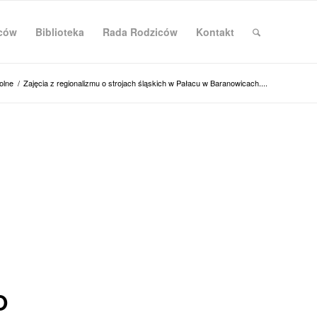
iców
Biblioteka
Rada Rodziców
Kontakt
olne
/
Zajęcia z regionalizmu o strojach śląskich w Pałacu w Baranowicach....
O