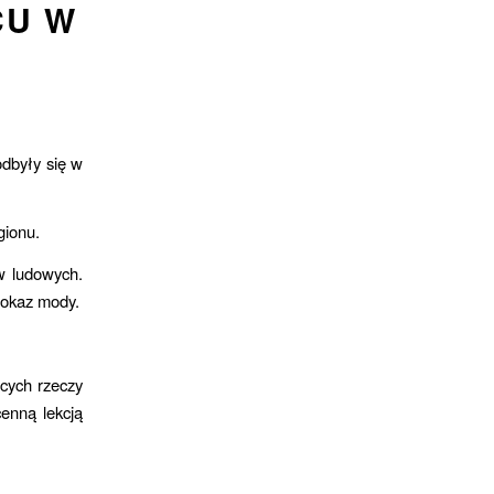
CU W
odbyły się w
gionu.
w ludowych.
pokaz mody.
ących rzeczy
cenną lekcją