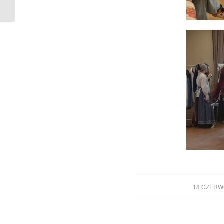
/
18 CZERW