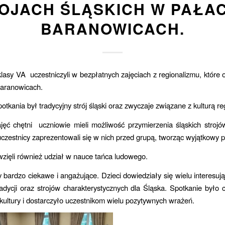
OJACH ŚLĄSKICH W PAŁA
BARANOWICACH.
lasy VA uczestniczyli w bezpłatnych zajęciach z regionalizmu, które 
aranowicach.
tkania był tradycyjny strój śląski oraz zwyczaje związane z kulturą re
jęć chętni uczniowie mieli możliwość przymierzenia śląskich strojó
czestnicy zaprezentowali się w nich przed grupą, tworząc wyjątkowy 
zięli również udział w nauce tańca ludowego.
y bardzo ciekawe i angażujące. Dzieci dowiedziały się wielu interesuj
adycji oraz strojów charakterystycznych dla Śląska. Spotkanie było 
 kultury i dostarczyło uczestnikom wielu pozytywnych wrażeń.